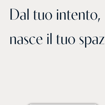
D
a
l
t
u
o
i
n
t
e
n
t
o
,
n
a
s
c
e
i
l
t
u
o
s
p
a
z