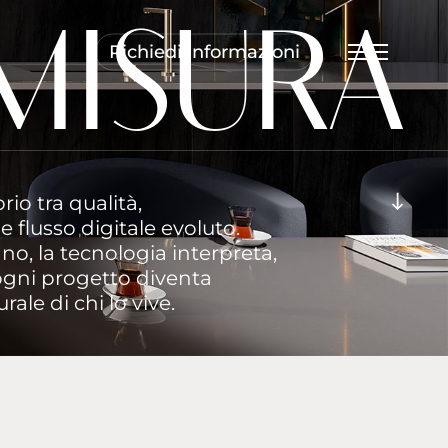
M
I
S
U
R
A
Richiedi informazioni
Menu
Navigate to the next se
brio tra qualità,
 flusso digitale evoluto.
o, la tecnologia interpreta,
ogni progetto diventa
ale di chi lo vive.