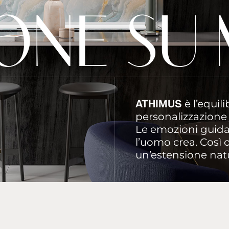
O
N
E
S
U
ATHIMUS
è l’equili
personalizzazione e
Le emozioni guidan
l’uomo crea. Così 
un’estensione natur